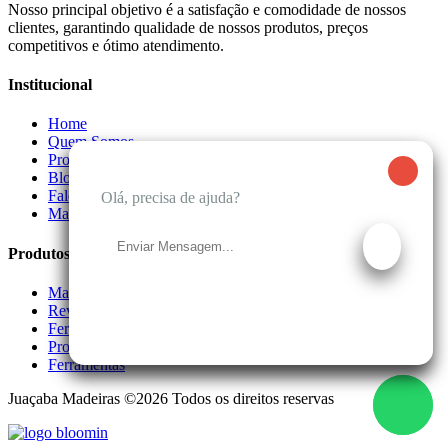
Nosso principal objetivo é a satisfação e comodidade de nossos
clientes, garantindo qualidade de nossos produtos, preços
competitivos e ótimo atendimento.
Institucional
Home
Quem Somos
Produtos
Blog
Fale Conosco
Olá, precisa de ajuda?
Olá, precisa de ajuda?
Mapa do site
Produtos
Madeiras
Revestimentos de Madeira
Ferragens
Produtos Químicos
Ferramentas
Juaçaba Madeiras ©2026 Todos os direitos reservas