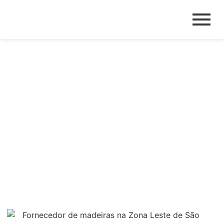
ONDE ENCONTRAR
FORNECEDOR DE MADEIRA
CONFIÁVEL PARA
CONSTRUTORAS E OBRAS
GRANDES EM SÃO PAULO