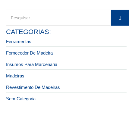
CATEGORIAS:
Ferramentas
Fornecedor De Madeira
Insumos Para Marcenaria
Madeiras
Revestimento De Madeiras
Sem Categoria
27 de dezembro de 2025
Onde encontrar fornecedor de madeira confiável
para construtoras e obras grandes em São Paulo