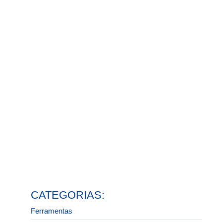
30 de julho de 2026
Ler mais
Fornecedor de ferramentas básicas para marcenaria
25 de junho de 2026
Ler mais
Vale a pena comprar mdf cortado com plano de corte
exato?
27 de maio de 2026
Ler mais
Ferragens de marcenaria com entrega rápida em São
Paulo
12 de maio de 2026
Ler mais
Onde comprar chapa de MDF com plano de corte e
entrega rápida
26 de março de 2026
Ler mais
CATEGORIAS:
Ferramentas