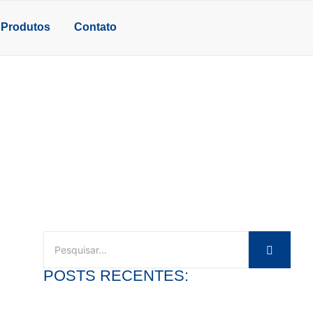
Produtos
Contato
EIRA
POSTS RECENTES:
Entenda a Diferença entre MDF e MDP nos Móveis