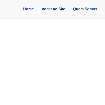
Home
Voltar ao Site
Quem Somos
MPENSADO DE MAD
om certificação e variedade em produtos